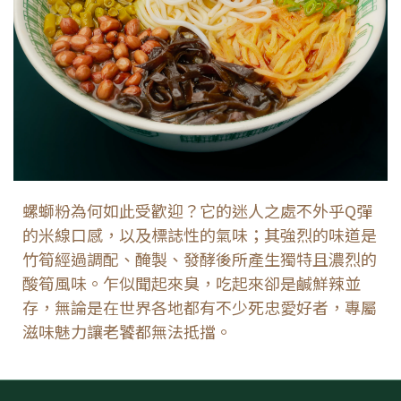
螺螄粉為何如此受歡迎？它的迷人之處不外乎Q彈
的米線口感，以及標誌性的氣味；其強烈的味道是
竹筍經過調配、醃製、發酵後所產生獨特且濃烈的
酸筍風味。乍似聞起來臭，吃起來卻是鹹鮮辣並
存，無論是在世界各地都有不少死忠愛好者，專屬
滋味魅力讓老饕都無法抵擋。