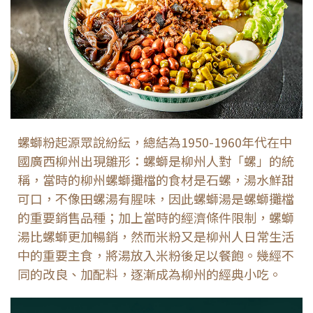
螺螄粉起源眾說紛紜，總結為1950-1960年代在中
國廣西柳州出現雛形：螺螄是柳州人對「螺」的統
稱，當時的柳州螺螄攤檔的食材是石螺，湯水鮮甜
可口，不像田螺湯有腥味，因此螺螄湯是螺螄攤檔
的重要銷售品種；加上當時的經濟條件限制，螺螄
湯比螺螄更加暢銷，然而米粉又是柳州人日常生活
中的重要主食，將湯放入米粉後足以餐飽。幾經不
同的改良、加配料，逐漸成為柳州的經典小吃。